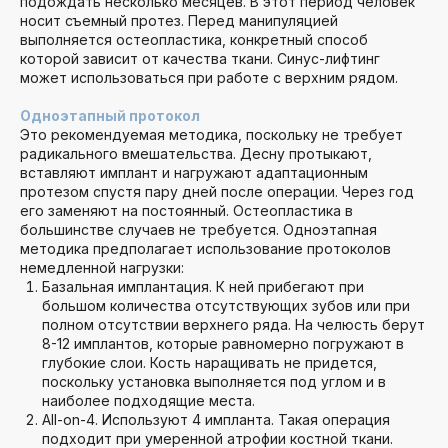
подождать несколько месяцев. В этот период человек
носит съемный протез. Перед манипуляцией
выполняется остеопластика, конкретный способ
которой зависит от качества ткани. Синус-лифтинг
может использоваться при работе с верхним рядом.
Одноэтапный протокол
Это рекомендуемая методика, поскольку не требует
Для записи на приём оставьте свои
радикального вмешательства. Десну протыкают,
контактные данные. Мы свяжемся
вставляют имплант и нагружают адаптационным
с вами через несколько минут!
протезом спустя пару дней после операции. Через год
его заменяют на постоянный. Остеопластика в
большинстве случаев не требуется. Одноэтапная
методика предполагает использование протоколов
немедленной нагрузки:
Базальная имплантация. К ней прибегают при
большом количества отсутствующих зубов или при
+7
полном отсутствии верхнего ряда. На челюсть берут
8-12 имплантов, которые равномерно погружают в
Даю согласие на обработку
персональных
данных
глубокие слои. Кость наращивать не придется,
поскольку установка выполняется под углом и в
наиболее подходящие места.
All-on-4. Используют 4 импланта. Такая операция
ОСТАВИТЬ ЗАЯВКУ
подходит при умеренной атрофии костной ткани.