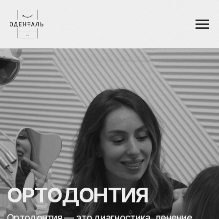
ВЕРСИЯ ДЛЯ СЛАБОВИДЯЩИХ
ОРТОДОНТИЯ
Ортодонтия — это диагностика, лечение
и профилактика возникновения
зубочелюстных аномалий (неправильного
прикуса или неровного расположения зубов)
ЗАПИСАТЬСЯ НА ПРИЁМ