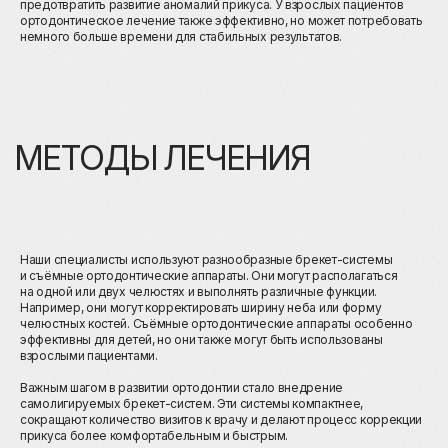
предотвратить развитие аномалий прикуса. У взрослых пациентов
ортодонтическое лечение также эффективно, но может потребовать
немного больше времени для стабильных результатов.
Для записи на приём оставьте свои
контактные данные. Мы свяжемся
с вами через несколько минут!
+7
Наши специалисты используют разнообразные брекет-системы
и съёмные ортодонтические аппараты. Они могут располагаться
на одной или двух челюстях и выполнять различные функции.
Даю согласие на обработку
персональных
Например, они могут корректировать ширину неба или форму
данных
челюстных костей. Съёмные ортодонтические аппараты особенно
эффективны для детей, но они также могут быть использованы
взрослыми пациентами.
ОСТАВИТЬ ЗАЯВКУ
Важным шагом в развитии ортодонтии стало внедрение
самолигируемых брекет-систем. Эти системы компактнее,
сокращают количество визитов к врачу и делают процесс коррекции
прикуса более комфортабельным и быстрым.